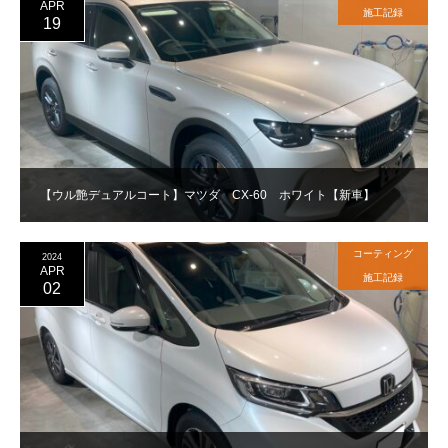
APR
施工記録
19
【ウル艶デュアルコート】マツダ CX-60 ホワイト【新車】
コーティング
2024
APR
施工記録
02