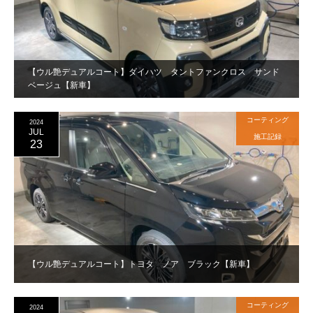
【ウル艶デュアルコート】ダイハツ タントファンクロス サンド
ベージュ【新車】
コーティング
2024
JUL
施工記録
23
【ウル艶デュアルコート】トヨタ ノア ブラック【新車】
コーティング
2024