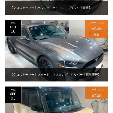
【グロスアーマー】ポルシェ ケイマン ブラック【研磨】
コーティング
2024
OCT
施工記録
16
研磨
【グロスアーマー】フォード マスタング シルバー【標準研磨】
コーティング
2024
SEP
施工記録
03