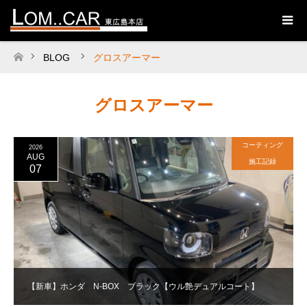
BLOG
グロスアーマー
ホーム
グロスアーマー
コーティング
2026
AUG
施工記録
07
【新車】ホンダ N-BOX ブラック【ウル艶デュアルコート】