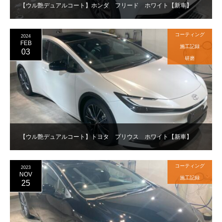
【ウル艶デュアルコート】ホンダ フリード ホワイト【新車】
コーティング
2024
FEB
施工記録
03
研磨
【ウル艶デュアルコート】トヨタ プリウス ホワイト【新車】
コーティング
2023
NOV
施工記録
25