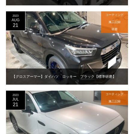
コーティング
2023
AUG
施工記録
21
研磨
【グロスアーマー】ダイハツ ロッキー ブラック【標準研磨】
コーティング
2023
JUL
施工記録
21