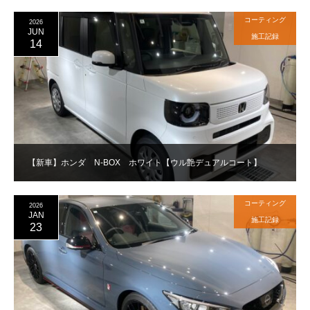
コーティング
2026
JUN
施工記録
14
【新車】ホンダ N-BOX ホワイト【ウル艶デュアルコート】
コーティング
2026
JAN
施工記録
23