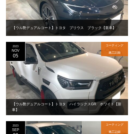
【ウル艶デュアルコート】トヨタ プリウス ブラック【新車】
コーティング
2023
NOV
施工記録
05
【ウル艶デュアルコート】トヨタ ハイラックスGR ホワイト【新
車】
コーティング
2023
SEP
施工記録