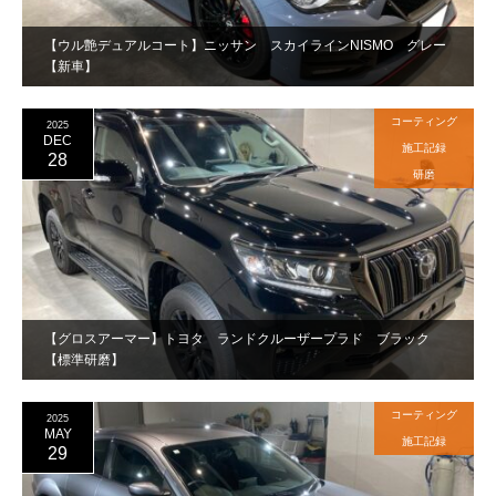
【ウル艶デュアルコート】ニッサン スカイラインNISMO グレー
【新車】
コーティング
2025
DEC
施工記録
28
研磨
【グロスアーマー】トヨタ ランドクルーザープラド ブラック
【標準研磨】
コーティング
2025
MAY
施工記録
29