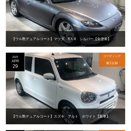
【ウル艶デュアルコート】マツダ RX-8 シルバー【全塗装】
コーティング
2025
APR
施工記録
29
【ウル艶デュアルコート】スズキ アルト ホワイト【新車】