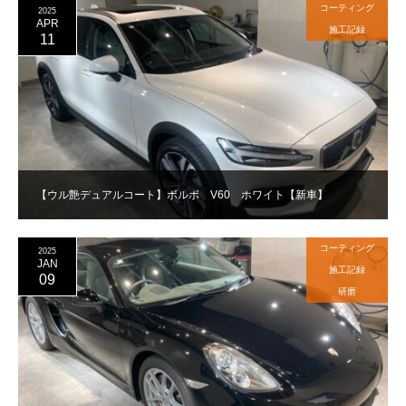
コーティング
2025
APR
施工記録
11
【ウル艶デュアルコート】ボルボ V60 ホワイト【新車】
コーティング
2025
JAN
施工記録
09
研磨