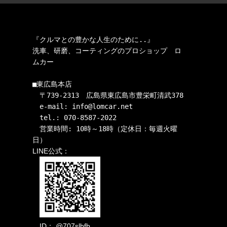
『クルマとの豊かな人生のために..』

洗車、研磨、コーティングのプロショップ　ロ
ムカー

■東広島本店

　〒739-2313　広島県東広島市豊栄町清武378

　e-mail: info@lomcar.net

　tel.: 070-8587-2022

　営業時間: 10時～18時（定休日：毎週火曜
LINE公式：
ID： @707slbfb