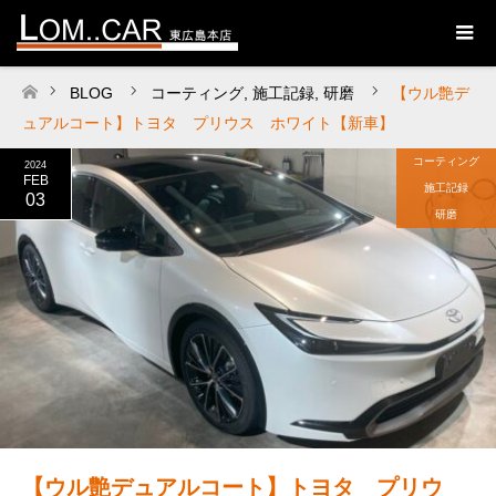
BLOG
コーティング
,
施工記録
,
研磨
【ウル艶デ
ホーム
ュアルコート】トヨタ プリウス ホワイト【新車】
コーティング
2024
FEB
施工記録
03
研磨
【ウル艶デュアルコート】トヨタ プリウ