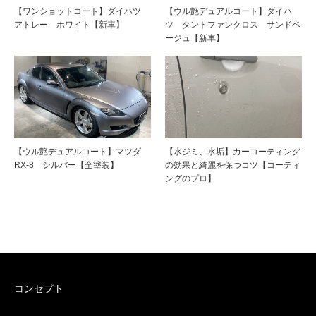
【ワンショットコート】ダイハツ
【ウル艶デュアルコート】ダイハ
アトレー ホワイト【新車】
ツ タントファンクロス サンドベ
ージュ【新車】
【ウル艶デュアルコート】マツダ
【水ジミ、水垢】カーコーティング
RX-8 シルバー【全塗装】
の効果と綺麗を保つコツ【コーティ
ングのプロ】
コンセプト