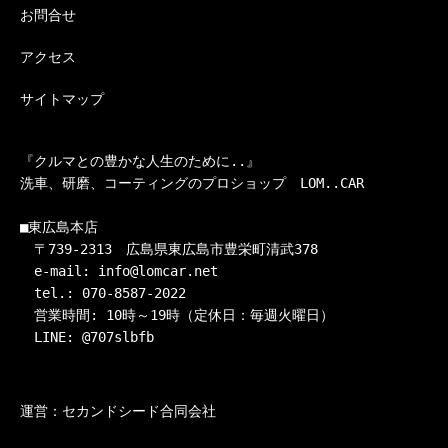
お問合せ
アクセス
サイトマップ
『クルマとの豊かな人生のために..』

洗車、研磨、コーティングのプロショップ　LOM..CAR

■東広島本店

　〒739-2313　広島県東広島市豊栄町清武378

　e-mail: info@lomcar.net

　tel.: 070-8587-2022

　営業時間: 10時～19時（定休日：毎週火曜日）

　LINE: @707slbfb
運営：セカンドシード合同会社