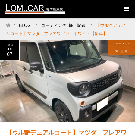
BLOG
コーティング
,
施工記録
【ウル艶デュア
ホーム
ルコート】マツダ フレアワゴン ホワイト【新車】
コーティング
2023
JUL
施工記録
07
【ウル艶デュアルコート】マツダ フレアワ