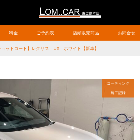
料金
ご予約表
店頭販売商品
お問合せ
ショットコート】レクサス UX ホワイト【新車】
コーティング
施工記録