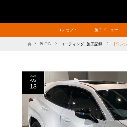
コンセプト
施工メニュー
ホーム
BLOG
コーティング
,
施工記録
【ワン
2022
MAY
13