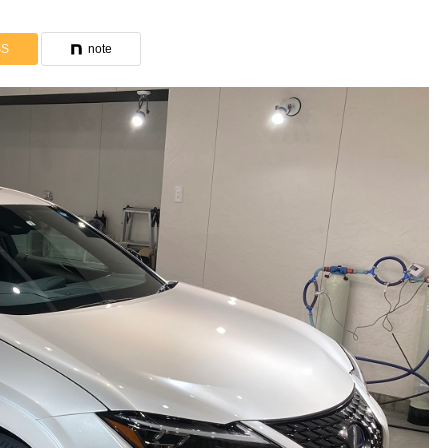
SS
note