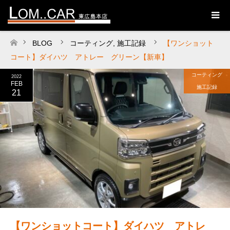
BLOG
コーティング
,
施工記録
【ワンショット
ホーム
コート】ダイハツ アトレー グリーン【新車】
コーティング
2022
FEB
施工記録
21
【ワンショットコート】ダイハツ アトレ