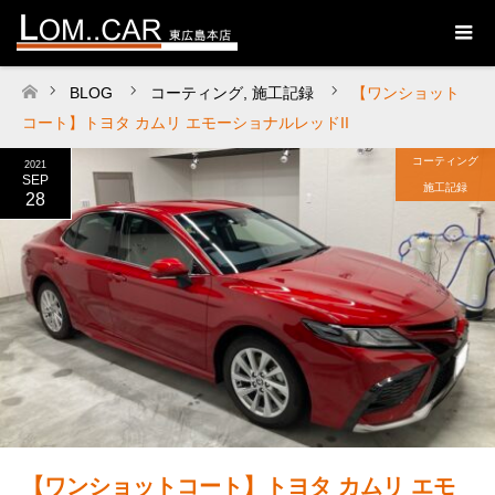
BLOG
コーティング
,
施工記録
【ワンショット
ホーム
コート】トヨタ カムリ エモーショナルレッドII
コーティング
2021
SEP
施工記録
28
【ワンショットコート】トヨタ カムリ エモ