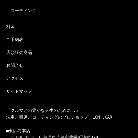
コーティング
料金
ご予約表
店頭販売商品
お問合せ
アクセス
サイトマップ
『クルマとの豊かな人生のために..』

洗車、研磨、コーティングのプロショップ　LOM..CAR

■東広島本店

　〒739-2313　広島県東広島市豊栄町清武378
