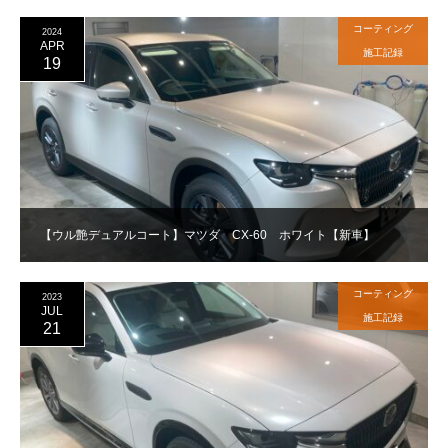
コーティング
2024
APR
施工記録
19
【ウル艶デュアルコート】マツダ CX-60 ホワイト【新車】
コーティング
2023
JUL
施工記録
21