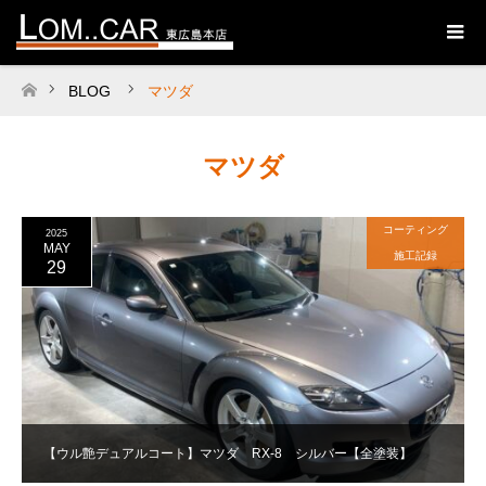
BLOG
マツダ
ホーム
マツダ
コーティング
2025
MAY
施工記録
29
【ウル艶デュアルコート】マツダ RX-8 シルバー【全塗装】