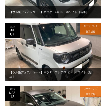
【ウル艶デュアルコート】マツダ CX-60 ホワイト【新車】
コーティング
2023
JUL
施工記録
07
【ウル艶デュアルコート】マツダ フレアワゴン ホワイト【新
車】
コーティング
2023
MAR
施工記録
13