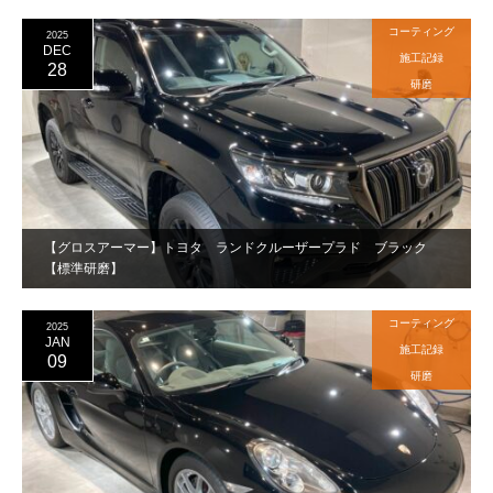
コーティング
2025
DEC
施工記録
28
研磨
【グロスアーマー】トヨタ ランドクルーザープラド ブラック
【標準研磨】
コーティング
2025
JAN
施工記録
09
研磨