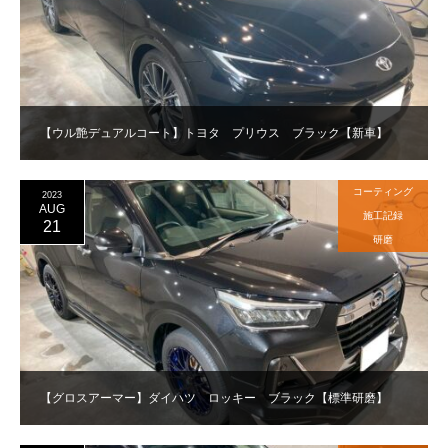
【ウル艶デュアルコート】トヨタ プリウス ブラック【新車】
コーティング
2023
AUG
施工記録
21
研磨
【グロスアーマー】ダイハツ ロッキー ブラック【標準研磨】