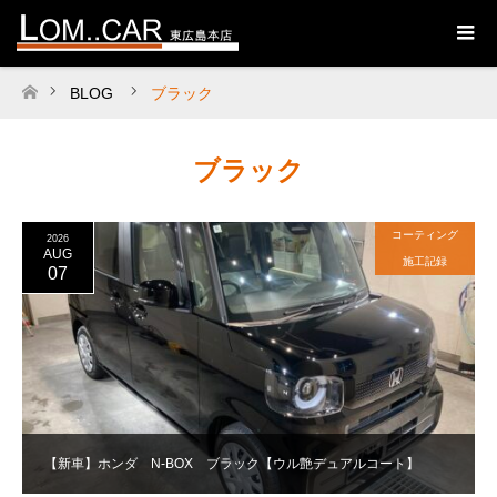
BLOG
ブラック
ホーム
ブラック
コーティング
2026
AUG
施工記録
07
【新車】ホンダ N-BOX ブラック【ウル艶デュアルコート】