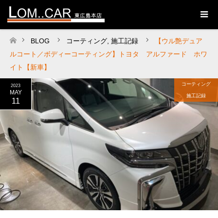
BLOG
コーティング
,
施工記録
【ウル艶デュア
ホーム
ルコート／ボディーコーティング】トヨタ アルファード ホワ
イト【新車】
コーティング
2023
MAY
施工記録
11