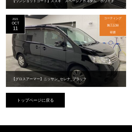
【ワンショットコート】スズキ スペーシアカスタム ホワイト
コーティング
2021
OCT
施工記録
11
研磨
【グロスアーマー】ニッサン_セレナ_ブラック
トップページに戻る