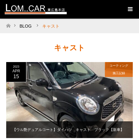
BLOG
キャスト
ホーム
キャスト
コーティング
2023
APR
施工記録
15
【ウル艶デュアルコート】ダイハツ キャスト ブラック【新車】