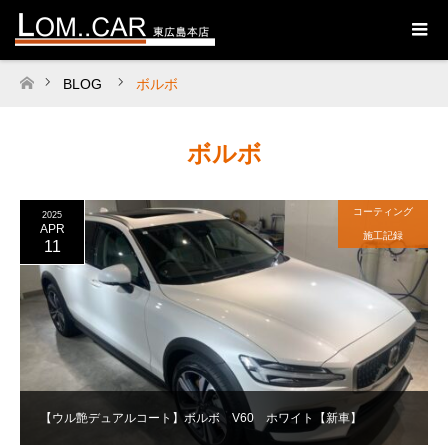
BLOG
ボルボ
ホーム
ボルボ
コーティング
2025
APR
施工記録
11
【ウル艶デュアルコート】ボルボ V60 ホワイト【新車】