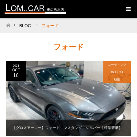
BLOG
フォード
ホーム
フォード
コーティング
2024
OCT
施工記録
16
研磨
【グロスアーマー】フォード マスタング シルバー【標準研磨】