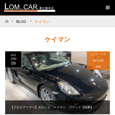
BLOG
ケイマン
ホーム
ケイマン
コーティング
2025
JAN
施工記録
09
研磨
【グロスアーマー】ポルシェ ケイマン ブラック【研磨】