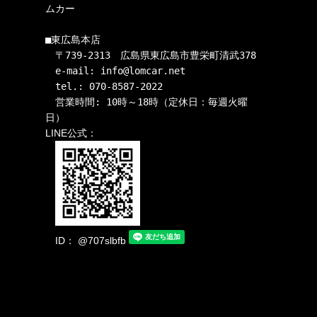
ムカー

■東広島本店

　〒739-2313　広島県東広島市豊栄町清武378

　e-mail: info@lomcar.net

　tel.: 070-8587-2022

　営業時間: 10時～18時（定休日：毎週火曜
LINE公式：
ID： @707slbfb