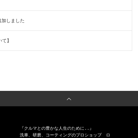
追加しました
いて】
『クルマとの豊かな人生のために..』

洗車、研磨、コーティングのプロショップ　ロ